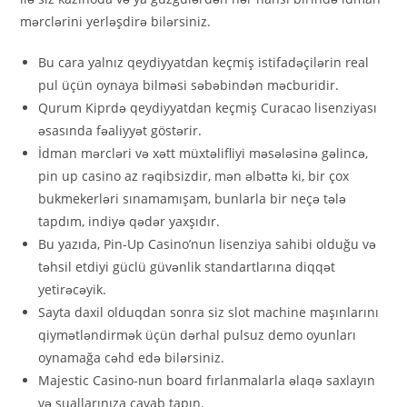
mərclərini yerləşdirə bilərsiniz.
Bu cara yalnız qeydiyyatdan keçmiş istifadəçilərin real
pul üçün oynaya bilməsi səbəbindən məcburidir.
Qurum Kiprdə qeydiyyatdan keçmiş Curacao lisenziyası
əsasında fəaliyyət göstərir.
İdman mərcləri və xətt müxtəlifliyi məsələsinə gəlincə,
pin up casino az rəqibsizdir, mən əlbəttə ki, bir çox
bukmekerləri sınamamışam, bunlarla bir neçə tələ
tapdım, indiyə qədər yaxşıdır.
Bu yazıda, Pin-Up Casino’nun lisenziya sahibi olduğu və
təhsil etdiyi güclü güvənlik standartlarına diqqət
yetirəcəyik.
Sayta daxil olduqdan sonra siz slot machine maşınlarını
qiymətləndirmək üçün dərhal pulsuz demo oyunları
oynamağa cəhd edə bilərsiniz.
Majestic Casino-nun board fırlanmalarla əlaqə saxlayın
və suallarınıza cavab tapın.