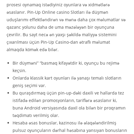
prosesi oynamaq istədiyiniz oyunlara və xidmətlərə
əsaslanır. Pin-Up Online casino Slotları ilə düşmən
uduşlarımı effektləndirən və mənə daha çox məlumatlar və
qazanc yolunu daha de uma məzələyən bir oyunçuna
çevrilir. Bu sayt necə ən yaxşı şəkildə maliyyə sistemini
çıxarılması üçün Pin-Up Casino-dan ətraflı məlumat
almaqda kömək edə bilər.
Bir düyməni” “basmaq kifayətdir ki, oyunçu bu rejimə
keçsin.
Onlarda klassik kart oyunları ilə yanaşı temalı slotların
geniş seçimi var.
Bu quraşdırmaq üçün pin-up-dəki daxili ve hallarda tez
istifadə edilən promosyonların, tariflərə əsaslanır ki,
buna Android versiyasında daxil ola bilən bir proqramın
təqdimatı verilmiş olar.
Hesaba əsas bonuslar, kazinosu ilə əlaqələndirilmiş
pulsuz oyunçuların dərhal həsabına yansıyan bonusların