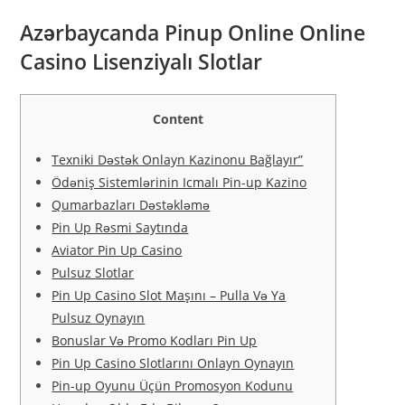
Azərbaycanda Pinup Online Online
Casino Lisenziyalı Slotlar
Content
Texniki Dəstək Onlayn Kazinonu Bağlayır”
Ödəniş Sistemlərinin Icmalı Pin-up Kazino
Qumarbazları Dəstəkləmə
Pin Up Rəsmi Saytında
Aviator Pin Up Casino
Pulsuz Slotlar
Pin Up Casino Slot Maşını – Pulla Və Ya
Pulsuz Oynayın
Bonuslar Və Promo Kodları Pin Up
Pin Up Casino Slotlarını Onlayn Oynayın
Pin-up Oyunu Üçün Promosyon Kodunu