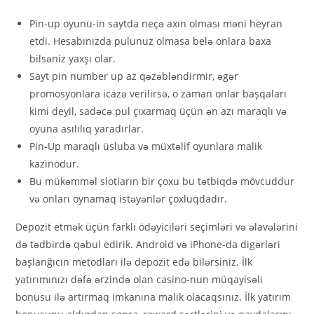
Pin-up oyunu-in saytda neçə axın olması məni heyran
etdi. Hesabınızda pulunuz olmasa belə onlara baxa
bilsəniz yaxşı olar.
Sayt pin number up az qəzəbləndirmir, əgər
promosyonlara icazə verilirsə, o zaman onlar başqaları
kimi deyil, sadəcə pul çıxarmaq üçün ən azı maraqlı və
oyuna asılılıq yaradırlar.
Pin-Up maraqlı üsluba və müxtəlif oyunlara malik
kazinodur.
Bu mükəmməl slotların bir çoxu bu tətbiqdə mövcuddur
və onları oynamaq istəyənlər çoxluqdadır.
Depozit etmək üçün farklı ödəyiciləri seçimləri və əlavələrini
də tədbirdə qəbul edirik. Android və iPhone-da digərləri
başlanğıcın metodları ilə depozit edə bilərsiniz. İlk
yatırımınızı dəfə ərzində olan casino-nun müqayisəli
bonusu ilə artırmaq imkanına malik olacaqsınız. İlk yatırım