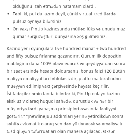
olduğunu izah etmədən natamam olardı.
Təbii ki, pul da lazım deyil, çünki virtual kreditlərdə
pulsuz oynaya bilərsiniz
Ən yaxşı PinUp kazinosunda mütləq lüks və unudulmaz
qumar sərgüzəştləri dünyasına xoş gəlmisiniz.
Kazino yeni oyunçulara five hundred manat + two hundred
and fifty pulsuz fırlanma qazandırır. Qurum ilk depozitin
məbləğinə daha 100% əlavə edəcək və qeydiyyatdan sonra
bir saat ərzində hesabı doldursanız, bonus faizi 120 Bütün
maliyyə əməliyyatları təhlükəsizdir, platforma tərəfindən
müəyyən edilmiş vaxt çərçivəsində həyata keçirilir.
İstifadəçilər əmin landa bilərlər ki, Pin-Up onlayn kazino
eksklüziv olaraq hüquqi sahədə, dürüstlük və hər bir
müştəriyə fərdi yanaşma prinsipləri əsasında fəaliyyət
göstərir.” “[newline]Bu addımları yerinə yetirdikdən sonra
səhifə avtomatik olaraq yenidən yüklənəcək və əməliyyatı
təsdiqləyən təfərrüatları olan manera açılacaq. Əksər