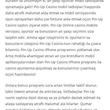
buraxın və unutmayın ki, ən yaxşı oyunlar mobil tətbiqlərdə
oynamaqla gəlir! Pin-Up Casino mobil tətbiqləri haqqında
daha ətraflı məlumat əldə etmək və mobil versiyasında
oyun oynayarkən daha çox fortune əldə etmək üçün Pin-Up
Casino saytını ziyarət edin. Pin-Up Online casino mobile
versiyası, oyunlar və bonusların ən yaxşı seçimini sizə
təqdim edir. Amma əgər istəyirsiniz ki, oyunların və
bonusların zövqünü Pin-Up Casino-nun rahatlığı ilə çıxara
biləsiniz, Pin-Up Casino iPhone proqramını yükləmək olar.
Artıq mobilə əhəmiyyət verən ən çox brendlərin mobil
aplikasiyalarından olan Pin-Up Casino iPhone proqramı ilə
casino oyunlarına qoşulmaq və bonuslarınızı çıxarmaq
üçün hazırdasınız!
Onlara bonus proqramı üzrə artan limitlər təklif olunur,
lakin lowest əmanət də artırılacaq. İstifadəçilər Pin-Up
rəsmi saytına daxil olaraq və ya şirkətin dəstək xidməti ilə
əlaqə saxlayaraq ətraflı məlumat ala bilərlər. Qumar
evindən bülletenə abunə olmaqla müştərilər həmişə ən