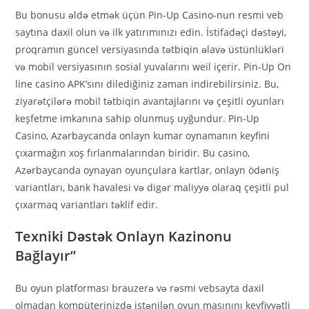
Bu bonusu əldə etmək üçün Pin-Up Casino-nun resmi veb
saytına daxil olun və ilk yatırımınızı edin. İstifadəçi dəstəyi,
proqramın güncel versiyasında tətbiqin əlavə üstünlükləri
və mobil versiyasının sosial yuvalarını weil içerir. Pin-Up On
line casino APK’sını dilediğiniz zaman indirebilirsiniz. Bu,
ziyarətçilərə mobil tətbiqin avantajlarını və çeşitli oyunları
keşfetme imkanına sahip olunmuş uyğundur. Pin-Up
Casino, Azərbaycanda onlayn kumar oynamanın keyfini
çıxarmağın xoş fırlanmalarından biridir. Bu casino,
Azərbaycanda oynayan oyunçulara kartlar, onlayn ödəniş
variantları, bank havalesi və digər maliyyə olaraq çeşitli pul
çıxarmaq variantları təklif edir.
Texniki Dəstək Onlayn Kazinonu
Bağlayır”
Bu oyun platforması brauzerə və rəsmi vebsayta daxil
olmadan kompüterinizdə istənilən oyun maşınını keyfiyyətli