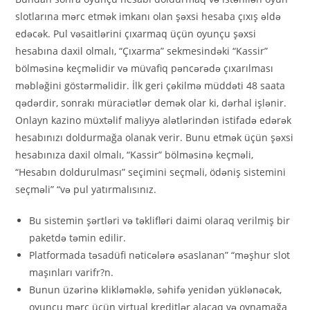
slotlarına mərc etmək imkanı olan şəxsi hesaba çıxış əldə
edəcək. Pul vəsaitlərini çıxarmaq üçün oyunçu şəxsi
hesabına daxil olmalı, “Çıxarma” sekmesindəki “Kassir”
bölməsinə keçməlidir və müvafiq pəncərədə çıxarılması
məbləğini göstərməlidir. İlk geri çəkilmə müddəti 48 saata
qədərdir, sonrakı müraciətlər demək olar ki, dərhal işlənir.
Onlayn kazino müxtəlif maliyyə alətlərindən istifadə edərək
hesabınızı doldurmağa olanak verir. Bunu etmək üçün şəxsi
hesabınıza daxil olmalı, “Kassir” bölməsinə keçməli,
“Hesabın doldurulması” seçimini seçməli, ödəniş sistemini
seçməli” “və pul yatırmalısınız.
Bu sistemin şərtləri və təklifləri daimi olaraq verilmiş bir
paketdə təmin edilir.
Platformada təsadüfi nəticələrə əsaslanan” “məşhur slot
maşınları varifr?n.
Bunun üzərinə klikləməklə, səhifə yenidən yüklənəcək,
oyunçu mərc üçün virtual kreditlər alacaq və oynamağa