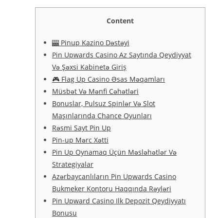
Content
🎰 Pinup Kazino Dəstəyi
Pin Upwards Casino Az Saytında Qeydiyyat
Və Şəxsi Kabinetə Giriş
🎮 Flag Up Casino Əsas Məqamları
Müsbət Və Mənfi Cəhətləri
Bonuslar, Pulsuz Spinlər Və Slot
Maşınlarında Chance Oyunları
Rəsmi Sayt Pin Up
Pin-up Mərc Xətti
Pin Up Oynamaq Üçün Məsləhətlər Və
Strategiyalar
Azərbaycanlıların Pin Upwards Casino
Bukmeker Kontoru Haqqında Rəyləri
Pin Upward Casino Ilk Depozit Qeydiyyatı
Bonusu