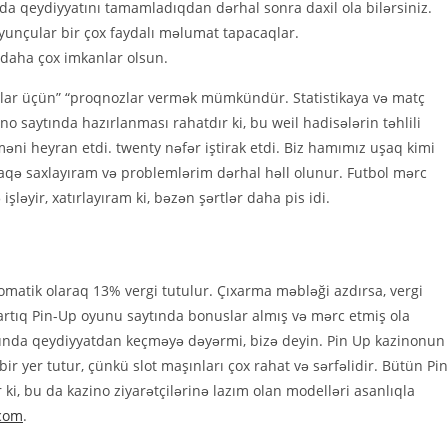
a qeydiyyatını tamamladıqdan dərhal sonra daxil ola bilərsiniz.
yunçular bir çox faydalı məlumat tapacaqlar.
 daha çox imkanlar olsun.
lar üçün” “proqnozlar vermək mümkündür. Statistikaya və matç
o saytında hazırlanması rahatdır ki, bu weil hadisələrin təhlili
i məni heyran etdi. twenty nəfər iştirak etdi. Biz hamımız uşaq kimi
əlaqə saxlayıram və problemlərim dərhal həll olunur. Futbol mərc
ləyir, xatırlayıram ki, bəzən şərtlər daha pis idi.
matik olaraq 13% vergi tutulur. Çıxarma məbləği azdırsa, vergi
rtıq Pin-Up oyunu saytında bonuslar almış və mərc etmiş ola
runda qeydiyyatdan keçməyə dəyərmi, bizə deyin. Pin Up kazinonun
ir yer tutur, çünkü slot maşınları çox rahat və sərfəlidir. Bütün Pin
r ki, bu da kazino ziyarətçilərinə lazım olan modelləri asanlıqla
.com
.