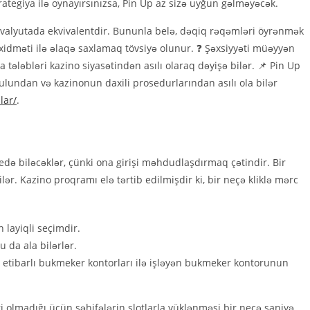
ategiya ilə oynayırsınızsa, Pin Up az sizə uyğun gəlməyəcək.
a valyutada ekvivalentdir. Bununla belə, dəqiq rəqəmləri öyrənmək
xidməti ilə əlaqə saxlamaq tövsiyə olunur. ❓ Şəxsiyyəti müəyyən
tələbləri kazino siyasətindən asılı olaraq dəyişə bilər. 📌 Pin Up
lundan və kazinonun daxili prosedurlarından asılı ola bilər
lar/
.
də biləcəklər, çünki ona girişi məhdudlaşdırmaq çətindir. Bir
ər. Kazino proqramı elə tərtib edilmişdir ki, bir neçə kliklə mərc
layiqli seçimdir.
 da ala bilərlər.
z etibarlı bukmeker kontorları ilə işləyən bukmeker kontorunun
i olmadığı üçün səhifələrin slotlarla yüklənməsi bir neçə saniyə