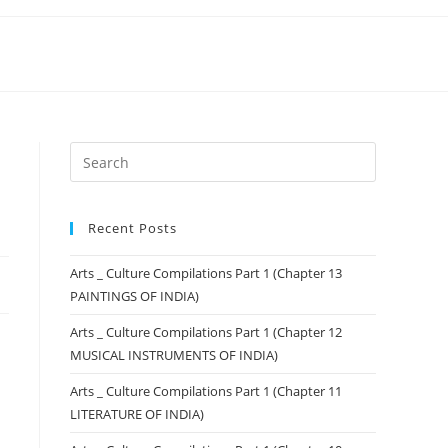
Recent Posts
Arts _ Culture Compilations Part 1 (Chapter 13
PAINTINGS OF INDIA)
Arts _ Culture Compilations Part 1 (Chapter 12
MUSICAL INSTRUMENTS OF INDIA)
Arts _ Culture Compilations Part 1 (Chapter 11
LITERATURE OF INDIA)