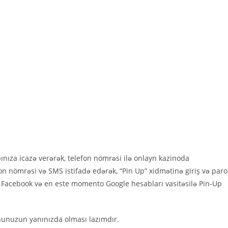
nıza icazə verərək, telefon nömrəsi ilə onlayn kazinoda
fon nömrəsi və SMS istifadə edərək, “Pin Up” xidmətinə giriş və paro
, Facebook və en este momento Google hesabları vasitəsilə Pin-Up
onunuzun yanınızda olması lazımdır.