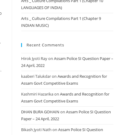
Arts _ Culture Compilations Part 1 (Chapter 10
LANGUAGES OF INDIA)
o
Arts _ Culture Compilations Part 1 (Chapter 9
INDIAN MUSIC)
.
Recent Comments
Hirok Jyoti Ray
on
Assam Police SI Question Paper –
24 April, 2022
.
kaaberi Talukdar
on
Awards and Recognition for
Assam Govt Competitive Exams
Kashmiri Hazarika
on
Awards and Recognition for
Assam Govt Competitive Exams
DHAN BURA GOHAIN
on
Assam Police SI Question
Paper – 24 April, 2022
Bikash Jyoti Nath
on
Assam Police SI Question