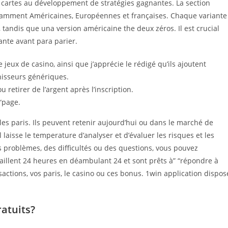
k cartes au développement de stratégies gagnantes. La section
notamment Américaines, Européennes et françaises. Chaque variante
 tandis que una version américaine the deux zéros. Il est crucial
iante avant para parier.
eux de casino, ainsi que j’apprécie le rédigé qu’ils ajoutent
isseurs génériques.
retirer de l’argent après l’inscription.
“page.
s paris. Ils peuvent retenir aujourd’hui ou dans le marché de
aisse le temperature d’analyser et d’évaluer les risques et les
s problèmes, des difficultés ou des questions, vous pouvez
availlent 24 heures en déambulant 24 et sont prêts à” “répondre à
actions, vos paris, le casino ou ces bonus. 1win application dispos
ratuits?