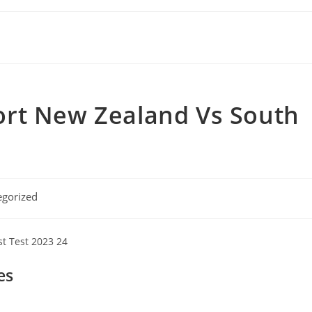
rt New Zealand Vs South
egorized
t Test 2023 24
es