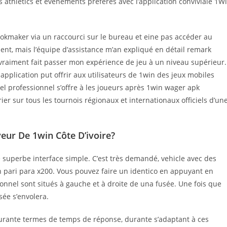
athletics et événements préférés avec l’application conviviale 1W
ookmaker via un raccourci sur le bureau et eine pas accéder au
ment, mais l’équipe d’assistance m’an expliqué en détail remark
 vraiment fait passer mon expérience de jeu à un niveau supérieur.
pplication put offrir aux utilisateurs de 1win des jeux mobiles
el professionnel s’offre à les joueurs après 1win wager apk
 sur tous les tournois régionaux et internationaux officiels d’un
veur De 1win Côte D’ivoire?
ne superbe interface simple. C’est très demandé, vehicle avec des
n pari para x200. Vous pouvez faire un identico en appuyant en
ionnel sont situés à gauche et à droite de una fusée. Une fois que
sée s’envolera.
urante termes de temps de réponse, durante s’adaptant à ces