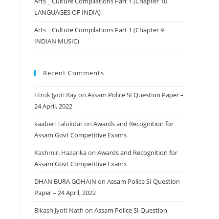
Arts _ Culture Compilations Part 1 (Chapter 10
LANGUAGES OF INDIA)
Arts _ Culture Compilations Part 1 (Chapter 9
INDIAN MUSIC)
Recent Comments
Hirok Jyoti Ray
on
Assam Police SI Question Paper –
24 April, 2022
kaaberi Talukdar
on
Awards and Recognition for
Assam Govt Competitive Exams
Kashmiri Hazarika
on
Awards and Recognition for
Assam Govt Competitive Exams
DHAN BURA GOHAIN
on
Assam Police SI Question
Paper – 24 April, 2022
Bikash Jyoti Nath
on
Assam Police SI Question