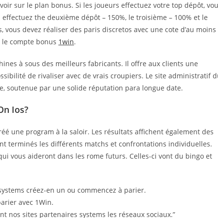
voir sur le plan bonus. Si les joueurs effectuez votre top dépôt, vo
effectuez the deuxième dépôt – 150%, le troisième – 100% et le
 vous devez réaliser des paris discretos avec une cote d’au moins
ur le compte bonus
1win
.
ines à sous des meilleurs fabricants. Il offre aux clients une
ibilité de rivaliser avec de vrais croupiers. Le site administratif 
, soutenue par une solide réputation para longue date.
On Ios?
réé une program à la saloir. Les résultats affichent également des
 terminés les différents matchs et confrontations individuelles.
qui vous aideront dans les rome futurs. Celles-ci vont du bingo et
 systems créez-en un ou commencez à parier.
parier avec 1Win.
t nos sites partenaires systems les réseaux sociaux.”