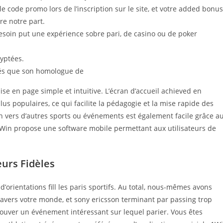
 le code promo lors de l’inscription sur le site, et votre added bonus
re notre part.
 besoin put une expérience sobre pari, de casino ou de poker
ryptées.
ités que son homologue de
ise en page simple et intuitive. L’écran d’accueil achieved en
s populaires, ce qui facilite la pédagogie et la mise rapide des
ion vers d’autres sports ou événements est également facile grâce a
1Win propose une software mobile permettant aux utilisateurs de
urs Fidèles
d’orientations fill les paris sportifs. Au total, nous-mêmes avons
travers votre monde, et sony ericsson terminant par passing trop
rouver un événement intéressant sur lequel parier. Vous êtes