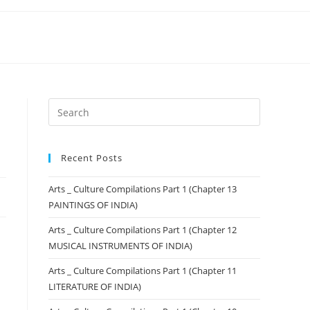
Recent Posts
Arts _ Culture Compilations Part 1 (Chapter 13
PAINTINGS OF INDIA)
Arts _ Culture Compilations Part 1 (Chapter 12
MUSICAL INSTRUMENTS OF INDIA)
Arts _ Culture Compilations Part 1 (Chapter 11
LITERATURE OF INDIA)