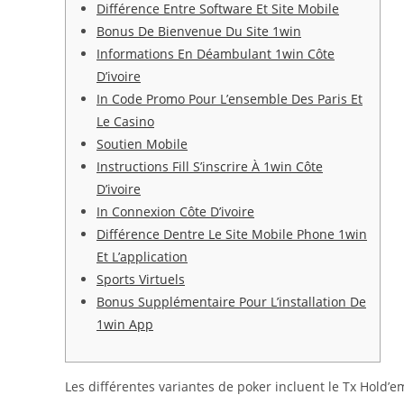
Différence Entre Software Et Site Mobile
Bonus De Bienvenue Du Site 1win
Informations En Déambulant 1win Côte
D’ivoire
In Code Promo Pour L’ensemble Des Paris Et
Le Casino
Soutien Mobile
Instructions Fill S’inscrire À 1win Côte
D’ivoire
In Connexion Côte D’ivoire
Différence Dentre Le Site Mobile Phone 1win
Et L’application
Sports Virtuels
Bonus Supplémentaire Pour L’installation De
1win App
Les différentes variantes de poker incluent le Tx Hold’e