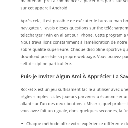
maintenant prêt à commencer à placer des paris sur vos 
sur cet appareil Android.
Après cela, il est possible de exécuter le bureau man b
navigateur. J’avais dieses questions sur the télécharge
telecharger 1win en allant sur iPhone. Cette program a
Nous travaillons constamment à l’amélioration de notre a
sobre qualité supérieure. Chaque discipline sportive qu
download possède sa propre webpage. Vous pouvez parier
self-discipline particulière.
Puis-je Inviter Algun Ami À Apprécier La Sa
Rocket X est un jeu suffisament facile à utiliser avec u
règles simples ici, les joueurs parvenez à économiser u
allant sur l’un des deux boutons « Miser », quel profess
vous avez fait un uguale, dans quelques secondes, la fu
Chaque méthode offre votre expérience différente d