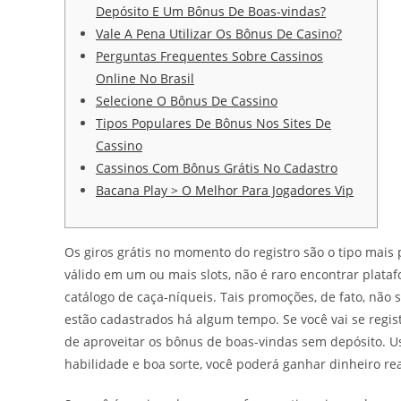
Depósito E Um Bônus De Boas-vindas?
Vale A Pena Utilizar Os Bônus De Casino?
Perguntas Frequentes Sobre Cassinos
Online No Brasil
Selecione O Bônus De Cassino
Tipos Populares De Bônus Nos Sites De
Cassino
Cassinos Com Bônus Grátis No Cadastro
Bacana Play > O Melhor Para Jogadores Vip
Os giros grátis no momento do registro são o tipo mai
válido em um ou mais slots, não é raro encontrar plat
catálogo de caça-níqueis. Tais promoções, de fato, não
estão cadastrados há algum tempo. Se você vai se regi
de aproveitar os bônus de boas-vindas sem depósito. Us
habilidade e boa sorte, você poderá ganhar dinheiro rea