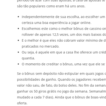
período de azar com suas apostas, a casa de apostas te
são tão populares como eram há uns anos.
Independentemente de sua escolha, ao escolher um de
certeza uma boa experiência a jogar online.
Escolhemos este como o melhor bônus de cassino onl
rollover de apenas 12,5 vezes, um dos mais baixos do
E o melhor é que eles não cobram valor mínimo de de
praticados no mercado.
Ou seja, é aquele em que a casa lhe oferece um cré
quantia.
O momento de creditar o bônus, uma vez que ele se
Se o bônus sem depósito não estipular em quais jogos o
possibilidades de ganho. Quando os jogadores recebe
valor não saiu, de fato, do bolso deles. No fim da sema
ganhar os 50 giros grátis no jogo da semana. Semanalmen
mudado a cada 7 dias). Ainda que o bônus de boas-vinda
oferta.