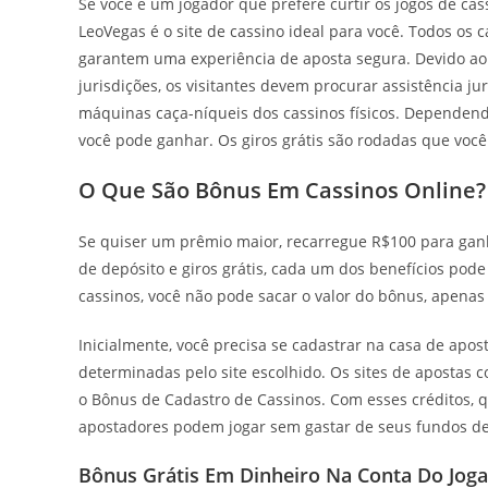
Se você é um jogador que prefere curtir os jogos de cas
LeoVegas é o site de cassino ideal para você. Todos os 
garantem uma experiência de aposta segura. Devido ao e
jurisdições, os visitantes devem procurar assistência ju
máquinas caça-níqueis dos cassinos físicos. Dependendo
você pode ganhar. Os giros grátis são rodadas que você 
O Que São Bônus Em Cassinos Online?
Se quiser um prêmio maior, recarregue R$100 para gan
de depósito e giros grátis, cada um dos benefícios pod
cassinos, você não pode sacar o valor do bônus, apena
Inicialmente, você precisa se cadastrar na casa de apost
determinadas pelo site escolhido. Os sites de apostas
o Bônus de Cadastro de Cassinos. Com esses créditos, q
apostadores podem jogar sem gastar de seus fundos de
Bônus Grátis Em Dinheiro Na Conta Do Jogad