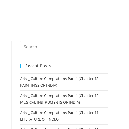
Recent Posts
Arts _ Culture Compilations Part 1 (Chapter 13
PAINTINGS OF INDIA)
Arts _ Culture Compilations Part 1 (Chapter 12
MUSICAL INSTRUMENTS OF INDIA)
Arts _ Culture Compilations Part 1 (Chapter 11
LITERATURE OF INDIA)